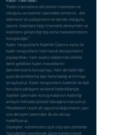
Kadın Travmaları
.
"Kadın travmalarını ele alırken travmanın ne 
olduğunu ve kadınlar üzerindeki etkilerini,  dile 
dökmenin ve yüzleşmenin ne demek olduğunu, 
işlevini, kadınlara özgü travmatik deneyimleri ve 
kadınların geliştirdiği baş etme mekanizmalarını 
konuşacağız."
Kadın Terapistlerle Kadınlık Üzerine serisi ile 
kadın terapistlerin hem kendi deneyimlerini 
paylaştıkları, hem seans odalarında sıklıkla 
denk geldikleri kadın meselelerini 
derinlemesine konuşmayı, hem de kadınlığın 
içsel dinamiklerine dair farkındalığı arttırmayı 
amaçlıyoruz. Kadın terapistlerin kadınlık ile ilgili 
konulara yaklaşımı ve kendi kadınlıklarıyla 
ilişkileri üzerinden konuşmalarının kadınlığı 
anlaşılır kılmada işlevsel olacağına inanıyoruz. 
Meselelerin teorik alt yapısına değinmenin yanı 
sıra deneyim üzerinden de ele almayı 
hedefliyoruz.
Söyleşiler, katılımcılara açık olup aynı zamanda 
Youtube'dan yayınlamak üzere kamera kaydı 