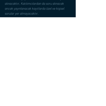
alınacaktır. Katılımcılardan da soru alınacak 
ancak yayınlanacak kayıtlarda özel ve kişisel 
sorular yer almayacaktır.
Program
18:40 - 19:00
20 dakika
Kapı Açılış
19:00 - 20:30
1 saat 30 dakika
Söyleşi
Hepsini Gör