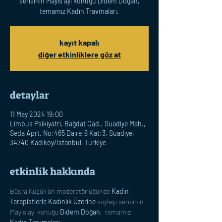
serisinin Mayıs ayı konuğu Didem Doğan,
temamız Kadın Travmaları.
kayıt kapalı
diğer etkinliklere göz at
detaylar
11 May 2024 19:00
Limbus Psikiyatri, Bağdat Cad., Suadiye Mah.,
Seda Aprt. No:465 Daire:8 Kat:3, Suadiye,
34740 Kadıköy/İstanbul, Türkiye
etkinlik hakkında
Büşra Küçük'ün moderatörlüğünde 
Kadın 
Terapistlerle Kadınlık Üzerine
 söyleşi serisinin 
Mayıs ayı konuğu 
Didem Doğan
,  temamız 